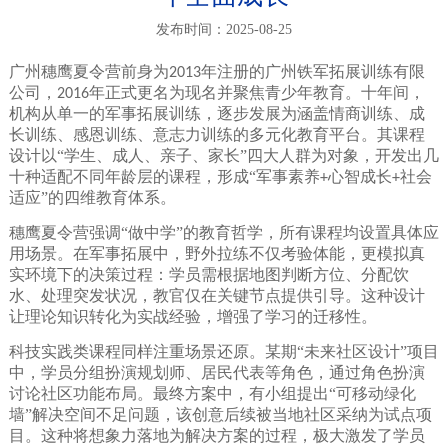
发布时间：2025-08-25
广州穗鹰夏令营前身为
年注册的广州铁军拓展训练有限
2013
公司，
年正式更名为现名并聚焦青少年教育。十年间，
2016
机构从单一的军事拓展训练，逐步发展为涵盖情商训练、成
长训练、感恩训练、意志力训练的多元化教育平台。其课程
设计以“学生、成人、亲子、家长”四大人群为对象，开发出几
十种适配不同年龄层的课程，形成“军事素养
心智成长
社会
+
+
适应”的四维教育体系。
穗鹰夏令营强调“做中学”的教育哲学，所有课程均设置具体应
用场景。在军事拓展中，野外拉练不仅考验体能，更模拟真
实环境下的决策过程：学员需根据地图判断方位、分配饮
水、处理突发状况，教官仅在关键节点提供引导。这种设计
让理论知识转化为实战经验，增强了学习的迁移性。
科技实践类课程同样注重场景还原。某期“未来社区设计”项目
中，学员分组扮演规划师、居民代表等角色，通过角色扮演
讨论社区功能布局。最终方案中，有小组提出“可移动绿化
墙”解决空间不足问题，该创意后续被当地社区采纳为试点项
目。这种将想象力落地为解决方案的过程，极大激发了学员