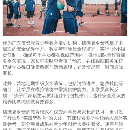
作为广东省资深青少年教育培训机构，穗鹰夏令营构建了多
层次的安全保障体系。
教官与辅导员全程监护，实行
“分小组
责任制”，确保每个学员都在视线范围内；微信团队全程直播
夏令营实况，家长可实时查看孩子动态；在线跟踪服务系统
记录学员每日健康数据与活动表现，异常情况第一时间通知
家长。
此外，营地定期组织安全演练，包括消防逃生、急救技能等
项目，让学员在模拟情境中掌握自护能力。某学员家长反
馈：“孩子回家后主动教我们如何包扎伤口，这种安全意识的
培养比单纯说教有效得多。”
穗鹰夏令营的教育模式不仅受到学员与家长的认可，更引发
了行业对“实践型教育”的关注。其课程被多所学校纳入课外实
践参考，部分项目成果在青少年创新大赛中获奖。随着与湖